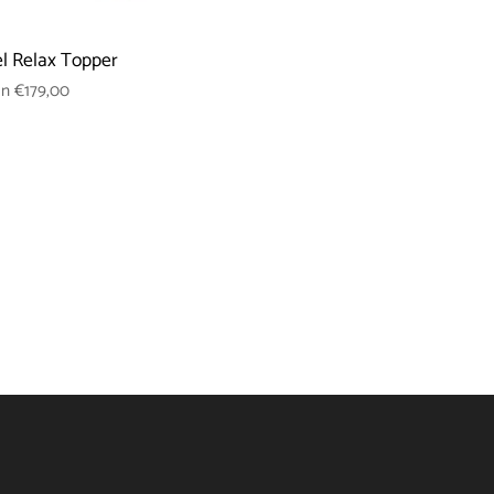
l Relax Topper
an
€179,00