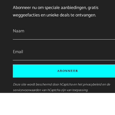
Abonneer nu om speciale aanbiedingen, gratis
weggeefacties en unieke deals te ontvangen.
ABONNEER
Deze site wordt beschermd door hCaptcha en het
privacybeleid
en de
servicevoorwaarden
van hCaptcha zijn van toepassing.
Taal
Munteenheid