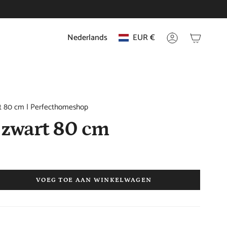
Nederlands
EUR €
Taal
Munteenhei
Account
t 80 cm | Perfecthomeshop
 zwart 80 cm
VOEG TOE AAN WINKELWAGEN